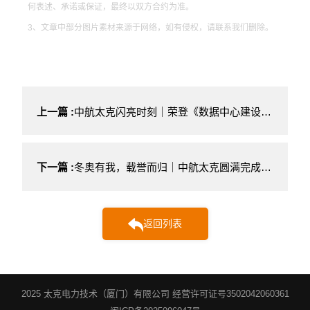
何表述、承诺或保证，最终以双方合约为准。
3、文章中部分图片素材来源于网络，如有侵权，请联系我们删除。
上一篇 :
中航太克闪亮时刻｜荣登《数据中心建设+》封面
下一篇 :
冬奥有我，载誉而归｜中航太克圆满完成冬奥会、冬残奥会电力系统保障工作
返回列表
2025 太克电力技术（厦门）有限公司 经营许可证号3502042060361