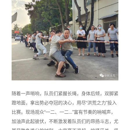
随着一声哨响，队员们紧握长绳，身体后倾，双脚紧
蹬地面，拿出势必夺冠的决心，用尽“洪荒之力”投入
比赛。现场观众“一二、一二...”富有节奏的呐喊声，
加油声此起彼伏，不断激发着队员们的昂扬斗志，尤