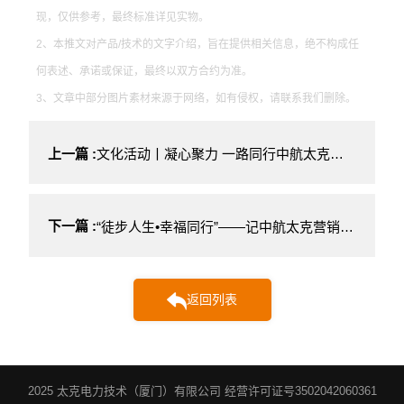
现，仅供参考，最终标准详见实物。
2、本推文对产品/技术的文字介绍，旨在提供相关信息，绝不构成任
何表述、承诺或保证，最终以双方合约为准。
3、文章中部分图片素材来源于网络，如有侵权，请联系我们删除。
上一篇 :
文化活动丨凝心聚力 一路同行中航太克研发中心2021年团建活动圆满落幕
下一篇 :
“徒步人生•幸福同行”——记中航太克营销中心天竺山“绿氧行”徒步挑战赛
返回列表
2025 太克电力技术（厦门）有限公司 经营许可证号3502042060361