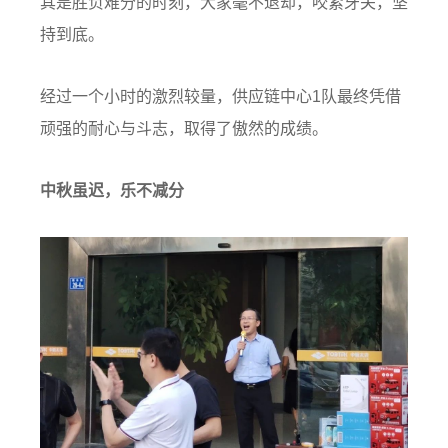
其是胜负难分的时刻，大家毫不退却，咬紧牙关，坚
持到底。
经过一个小时的激烈较量，供应链中心1队最终凭借
顽强的耐心与斗志，取得了傲然的成绩。
中秋虽迟，乐不减分