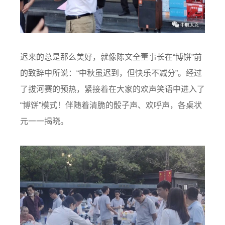
迟来的总是那么美好，就像陈文全董事长在“博饼”前
的致辞中所说：“中秋虽迟到，但快乐不减分”。经过
了拔河赛的预热，紧接着在大家的欢声笑语中进入了
“博饼”模式！伴随着清脆的骰子声、欢呼声，各桌状
元一一揭晓。