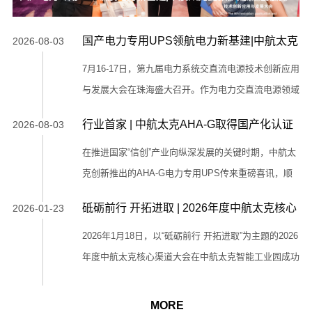
统交直流电源大会
国产电力专用UPS领航电力新基建|中航太克
2026-08-03
亮相第九届电力系统交直流电源大会
7月16-17日，第九届电力系统交直流电源技术创新应用
与发展大会在珠海盛大召开。作为电力交直流电源领域
极具影响力的年度盛会，本次大会以“深耕强基，数智
行业首家 | 中航太克AHA-G取得国产化认证
2026-08-03
领航”为主题，汇聚全国电网专家、科研院所及产业链
报告，树立电力专用UPS行业新标杆
头部企业近500位代表，聚焦新型电力系统背景下的技
在推进国家“信创”产业向纵深发展的关键时期，中航太
术突破与产业升级。 凭借深耕电力电子领域二十年的
克创新推出的AHA-G电力专用UPS传来重磅喜讯，顺
深厚技术积累，中航太克携电力专用UPS、直流屏锂
利通过工业和信息化部下属权威检测机构的严苛检验，
砥砺前行 开拓进取 | 2026年度中航太克核心
2026-01-23
电配套系统及“U锂融合”创新成果亮相大会。作为国内
涉及唯一化电子元器件均为第一类。权威认证——树立
渠道大会圆满举办
专业UPS电源品牌中首批获得电力专用UPS 100%国产
国产化替代新标杆在电子元器件国产化评审中，“一类
2026年1月18日，以“砥砺前行 开拓进取”为主题的2026
化权威认证的企业，中航太克以全栈自研能力、工业级
企业电子元器件”指在原材料、设计等全流程实现自主
年度中航太克核心渠道大会在中航太克智能工业园成功
品...
可控、性能达国内领先或国际先进水平的认证产品。中
举办。 索克曼能源系统(厦门)有限公司董事长陈文全、
航太克AHA-G系列UPS全面采用此类元器件，践行了
SOCOMEC集团亚太区 CEO O'NEIL
MORE