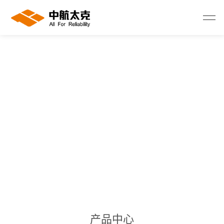
中航太克以
助力国家“
配套锂电池·储
电源
·
数字网络
产品中心