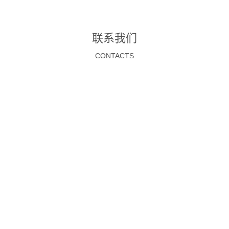
“全自主、高可靠”的设计理念。赋能行业——筑牢电网
DISSANAYAKE、SOCOMEC集团大中华区总裁罗黎
稳定运行坚实底座中航太克电力专用UPS大规模应用
阳、索克曼能源系统(厦门)有限公司总经理 YVAN
联系我们
于国家能...
FABRE RINGBORG、太克电力技术(厦门)有限公司总
经理张光华、索克曼能源系统(厦门)有限公司副总经理
CONTACTS
孟超博士、太克电力技术(厦门)有限公司总经理助理胡
新怡等企业高层及全...